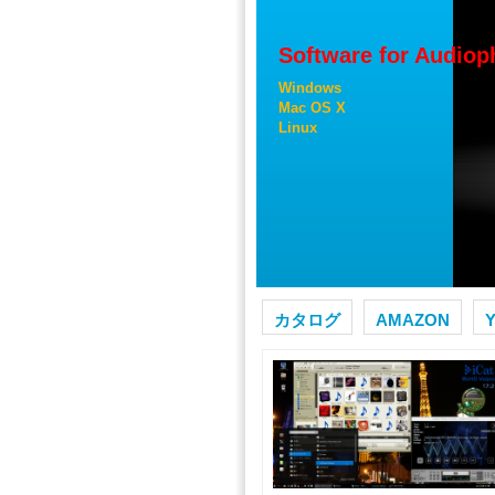
Software for Audiop
Windows
Mac OS X
Linux
カタログ
AMAZON
Y