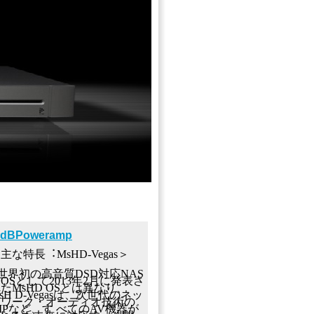
dBPoweramp
主な特⻑︓MsHD-Vegas＞
世界初の⾼⾳質DSD対応NAS
OSとして2013年2⽉に発表さ
たMsHD OSとは異なり、
sH D-Vegasは、次世代のネッ
トワーク・オーディオ技術の
 over IPなど、す べてのAV機器が