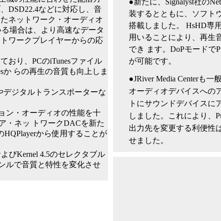
●新たに、Signalyst社のNet
DSD22.4などに対応し、⾳
装するとともに、ソフトウ
またネットワーク・オーディオ
搭載しました。 HsHD専⽤
ている場合は、より⾼速なデータ
⽤いることにより、再⽣
ットワークプレイヤーからの応
でき ます。DoPモードでPi
が可能です。
ており、PCのiTunesファイル
esか らの再⽣の⾳質も向上しま
●JRiver Media Center
オーディオデバイスへの
やデジタルトランスポーターな
トにサウンドデバイスに
ション・オーディオの性能を⼗
しました。これにより、Pul
ア・ネッ トワークDACを新た
出⼒先を変更する利便性
HQPlayerから使⽤することが
せました。
4.4およびKernel 4.5のセレクタブル
ャ ンルで⾳質と特性を変化させ