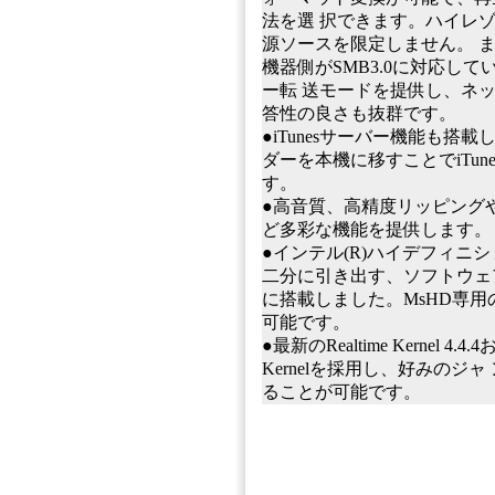
法を選 択できます。ハイレゾ、
源ソースを限定しません。 
機器側がSMB3.0に対応し
ー転 送モードを提供し、ネ
答性の良さも抜群です。
●iTunesサーバー機能も搭載し
ダーを本機に移すことでiTun
す。
●⾼⾳質、⾼精度リッピング
ど多彩な機能を提供します。
●インテル(R)ハイデフィニ
⼆分に引き出す、ソフトウェ
に搭載しました。MsHD専⽤の
可能です。
●最新のRealtime Kernel 4.
Kernelを採⽤し、好みのジ
ることが可能です。