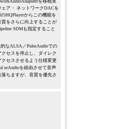
workAudioAdaputerを移植実
ェア・ ネットワークDACを
のHQPlayerからこの機能を
⾳質をさらに向上することが
peline SDMも指定すること
も⼀般的なALSA／PulseAudioでの
アクセスを停⽌し、ダイレク
アクセスさせるよう仕様変更
 seAudioを経由させて⾳声
は落ちますが、⾳質を優先さ