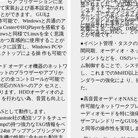
LANケーブル1本で接続
らア プリケーションに⾄
発されました。 その為にK
ー、ネットワークサブシ
して実装および基本設定がされ
システ ム、アプリケーシ
ェア、ユーザーインタフェ
とができます。 GUIは
ケーションの各レーヤー
プリケーションからKern
作可能で、Windowsと共通のア
し、⼀貫した実装と設定
に開発されたオペレーショ
a CenterやHQPlayerを搭載する
定義による、DMS、DMR
ンクションに対応し、どの
wsと同様でLinuxを全く意識
とが可能です。
単かつ直感的に使⽤することが
●イベント管理・タスク
に設置し、Windows PCや
間同期、オーディオ・ネッ
トデスクトップによる操 作も可能で
ジメントなどを、OSのハ
ム制御することで、システ
ード オーディオ機器のネットワ
ットのブラウザーやアプリか
し、これまでのMsHD以
などの全コントロールが可能で
ンダラーの強化によ り、
対応のNASへのアク セスと、
た。
ります。HDDオーディオのよ
ス を⾏わない為、⾳質も向上し
●⾼⾳質オーディオNAS
作可能なネットワークプレ
NASとして動作します。
ーディオモードを特に強化し
llustrate社の配信ソフトをチュー
ザーフレンドリーなGUIを搭
rampの持つ強⼒なTAG情報をベ
と同等の操作性を実現し
4bit アップアンプリングやフ
⽣機の性能に合わせた配信⽅