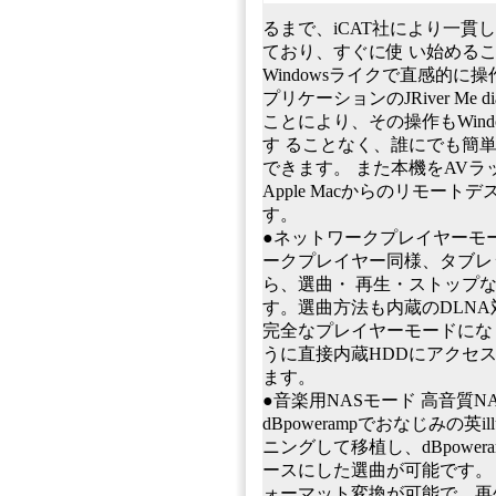
るまで、iCAT社により⼀貫
ており、すぐに使 い始めるこ
Windowsライクで直感的に操
プリケーションのJRiver Me di
ことにより、その操作もWindo
す ることなく、誰にでも簡
できます。 また本機をAVラック
Apple Macからのリモー
す。
●ネットワークプレイヤーモ
ークプレイヤー同様、タブレ
ら、選曲・ 再⽣・ストップ
す。選曲⽅法も内蔵のDLNA
完全なプレイヤーモードにな
うに直接内蔵HDDにアクセ
ます。
●⾳楽⽤NASモード ⾼⾳質
dBpowerampでおなじみの英i
ニングして移植し、dBpowe
ースにした選曲が可能です。 2
ォーマット変換が可能で、再