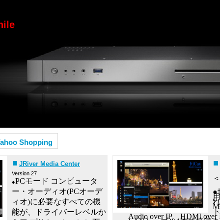
hile
ahoo Shopping
JRiver Media Center
Version 27
＜
PCモード コンピュータ
●
ー・オーディオ(PCオーデ
●
⽤
ィオ)に必要なすべての機
れ
M
能が、ドライバーレベルか
Audio over IP、HDMI