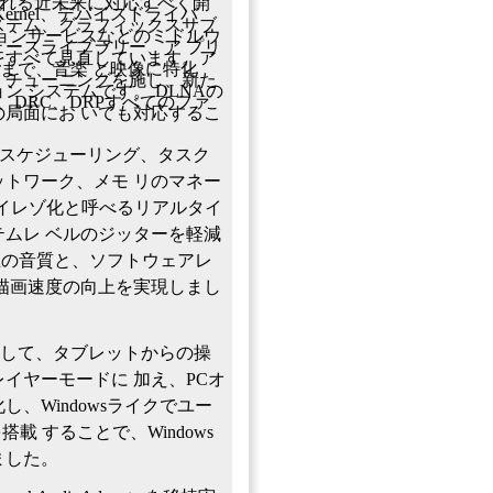
される近未来に対応すべく開
ernel、デバイスドライバ
ステム、グラフィックスサブ
ョンサービスなどのミドルウ
ースライブラリー、ア プリ
をすべて⾒直しています。ア
elまで、⾳楽 と映像に特化
、チューニングを施し、新た
ン システムです。 DLNAの
、DRC、DRPすべてのファ
局⾯にお いても対応するこ
のスケジューリング、タスク
トワーク、メモ リのマネー
イレゾ化と呼べるリアルタイ
ムレ ベルのジッターを軽減
上の⾳質と、ソフトウェアレ
描画速度の向上を実現しまし
として、タブレットからの操
イヤーモードに 加え、PCオ
、Windowsライクでユー
載 することで、Windows
ました。