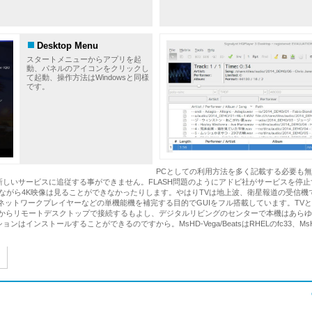
Desktop Menu
スタートメニューからアプリを起
動、パネルのアイコンをクリックし
て起動、操作方法はWindowsと同様
です。
PCとしての利用方法を多く記載する必要も無
しいサービスに追従する事ができません。FLASH問題のようにアドビ社がサービスを停止する
りながら4K映像は見ることができなかったりします。やはりTVは地上波、衛星報道の受信
ネットワークプレイヤーなどの単機能機を補完する目的でGUIをフル搭載しています。TVと
Cからリモートデスクトップで接続するもよし、デジタルリビングのセンターで本機はあら
インストールすることができるのですから。MsHD-Vega/BeatsはRHELのfc33、MsH