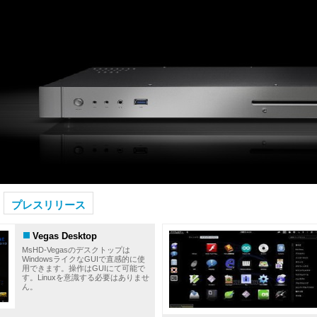
プレスリリース
Vegas Desktop
MsHD-Vegasのデスクトップは
WindowsライクなGUIで直感的に使
用できます。操作はGUIにて可能で
す。Linuxを意識する必要はありませ
ん。