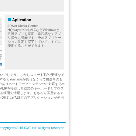
Aplication
JRiver Media Center
HQplayer,Kodi,VLCなどWindowsと
共通アプリを採用、違和感なくアプ
リ操作も可能です。予めアプリケー
ション設定も完了していて、すぐに
使用することができます。
いでしょう。しかしスマートTVや安価なメ
とYouTubeが見れなくって機器そのも
機でありネットワークコンテンツに対応するの
AMPを接続し無線式のキーボードとマウス
ゆる場面で活躍します。もちろん不足するア
D6.7はel7,対応のアプリケーションが使用
copyright©2015 iCAT inc. all rights reserved.